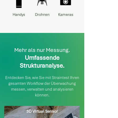
Handys
Drohnen
Kameras
Mehr als nur Messung.
Umfassende
Strukturanalyse.
Entdecken Sie, wie Sie mit Straintest Ihren
gesamten Workflow der Überwachung
messen, verwalten und analysieren
können.
3D Virtual Sensor