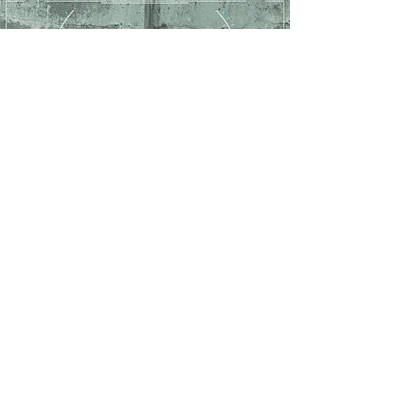
Daten in 30 Sekunden
Nach der Einrichtung fliegen Sie, oder
unsere zertifizierten Pilot:innen, mit der
Drohne und nehmen ein 30-sekündiges
Video auf.
Wir übernehmen die Verarbeitung und
stellen alle Messwerte in Ihrem Plattform-
Dashboard bereit.