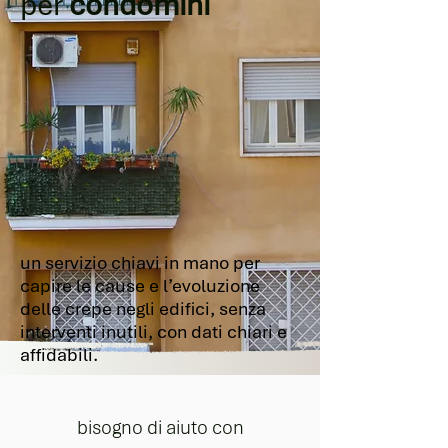
per
condomini
un servizio chiavi in mano per
capire le cause e l’evoluzione
delle crepe negli edifici, senza
interventi inutili, con dati chiari e
affidabili.
bisogno di aiuto con